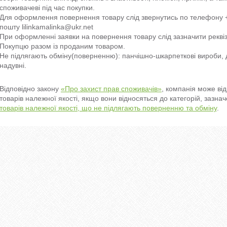
споживачеві під час покупки.

Для оформлення повернення товару слід звернутись по телефону +3
пошту lilinkamalinka@ukr.net 

При оформленні заявки на повернення товару слід зазначити реквіз
Покупцю разом із проданим товаром.

Не підлягають обміну(поверненню): панчішно-шкарпеткові вироби, дит
надувні.

Відповідно закону
«Про захист прав споживачів»
, компанія може ві
товарів належної якості, якщо вони відносяться до категорій, зазн
товарів належної якості, що не підлягають поверненню та обміну
.