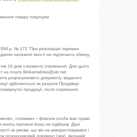
имання товару покупцем.
1994 р. № 172 "Про реалізацію окремих 
дання належної якості не підлягають обміну, 
ом 14 днів з моменту отримання. Для цього 
на пошту lilinkamalinka@ukr.net 

ити розрахункового документу, виданого 
ції здійснюється за рахунок Продавця. 
повернутої продукції, після отримання 


вачів», споживач – фізична особа має право  
 якоїсь причини йому не підійшов. Дані 
ті за умови, що він не використовувався і 
кож розрахунковий документ (чек), виданий 