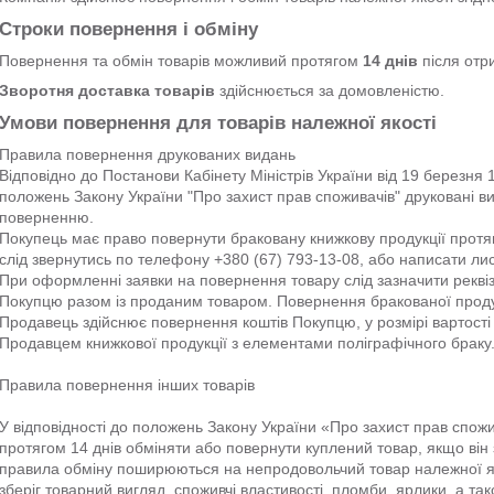
Строки повернення і обміну
Повернення та обмін товарів можливий протягом
14 днів
після отр
Зворотня доставка товарів
здійснюється за домовленістю.
Умови повернення для товарів належної якості
Правила повернення друкованих видань

Відповідно до Постанови Кабінету Міністрів України від 19 березня 
положень Закону України "Про захист прав споживачів" друковані ви
поверненню.

Покупець має право повернути браковану книжкову продукції протяг
слід звернутись по телефону +380 (67) 793-13-08, або написати лист 
При оформленні заявки на повернення товару слід зазначити реквіз
Покупцю разом із проданим товаром. Повернення бракованої продук
Продавець здійснює повернення коштів Покупцю, у розмірі вартості 
Продавцем книжкової продукції з елементами поліграфічного браку.
Правила повернення інших товарів 

У відповідності до положень Закону України «Про захист прав спожи
протягом 14 днів обміняти або повернути куплений товар, якщо він з
правила обміну поширюються на непродовольчий товар належної якос
зберіг товарний вигляд, споживчі властивості, пломби, ярлики, а та