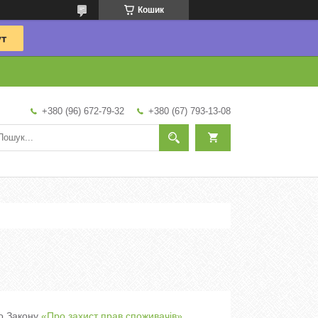
Кошик
+380 (96) 672-79-32
+380 (67) 793-13-08
но Закону
«Про захист прав споживачів»
.