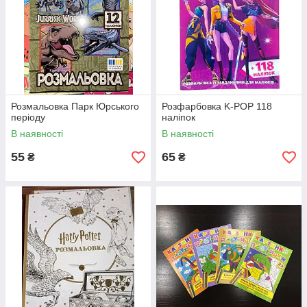
Розмальовка Парк Юрського
Розфарбовка K-POP 118
періоду
наліпок
В наявності
В наявності
55
65
₴
₴