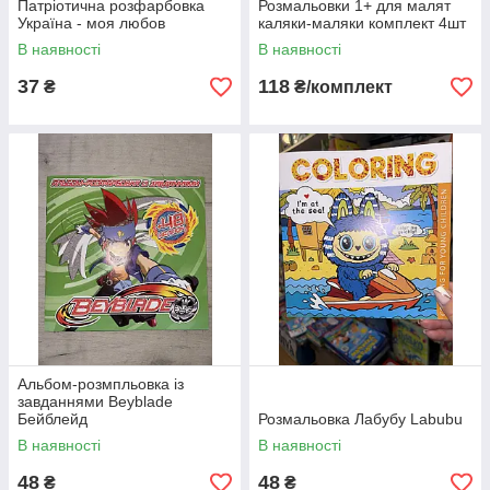
Патріотична розфарбовка
Розмальовки 1+ для малят
Україна - моя любов
каляки-маляки комплект 4шт
В наявності
В наявності
37
118
₴
₴/комплект
Альбом-розмпльовка із
завданнями Beyblade
Бейблейд
Розмальовка Лабубу Labubu
В наявності
В наявності
48
48
₴
₴