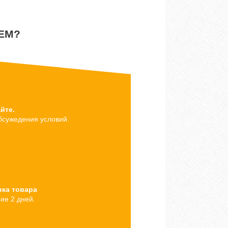
ЕМ?
йте.
бсужедения условий.
вка товара
ние 2 дней.