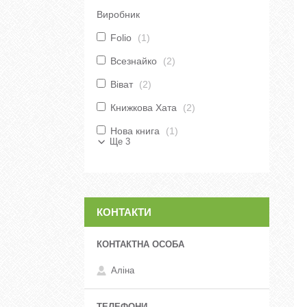
Виробник
Folio
1
Всезнайко
2
Віват
2
Книжкова Хата
2
Нова книга
1
Ще 3
КОНТАКТИ
Аліна