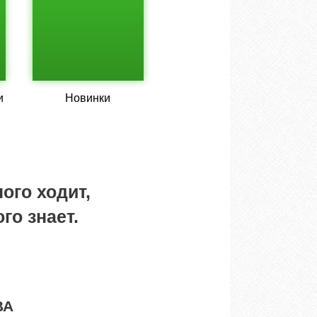
и
Новинки
ого ходит,
го знает.
ВА