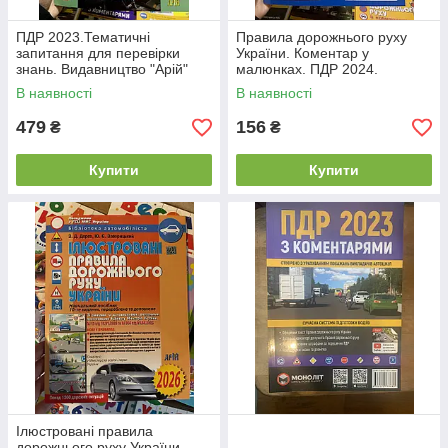
ПДР 2023.Тематичні
Правила дорожнього руху
запитання для перевірки
України. Коментар у
знань. Видавництво "Арій"
малюнках. ПДР 2024.
Фоменко
В наявності
В наявності
479
156
₴
₴
Купити
Купити
Ілюстровані правила
дорожнього руху України.