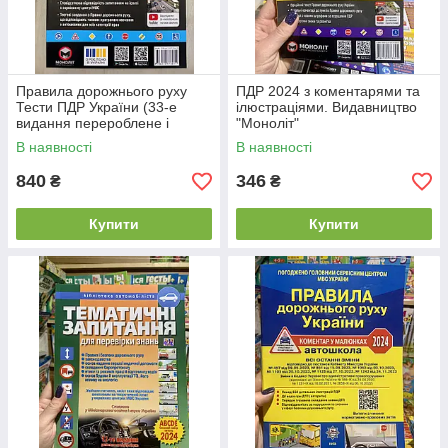
Правила дорожнього руху
ПДР 2024 з коментарями та
Тести ПДР України (33-е
ілюстраціями. Видавництво
видання перероблене і
"Моноліт"
доповнене)
В наявності
В наявності
840
346
₴
₴
Купити
Купити