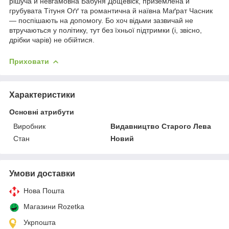
рішуча й невгамовна Бабуня Дощевіск, приземлена й
грубувата Тітуня Оґґ та романтична й наївна Маґрат Часник
— поспішають на допомогу. Бо хоч відьми зазвичай не
втручаються у політику, тут без їхньої підтримки (і, звісно,
дрібки чарів) не обійтися.
Приховати
Характеристики
Основні атрибути
Виробник
Видавництво Старого Лева
Стан
Новий
Умови доставки
Нова Пошта
Магазини Rozetka
Укрпошта