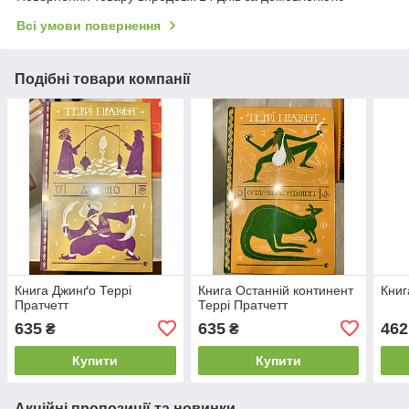
Всі умови повернення
Подібні товари компанії
Книга Джинґо Террі
Книга Останній континент
Книг
Пратчетт
Террі Пратчетт
635
635
462
₴
₴
Купити
Купити
Акційні пропозиції та новинки