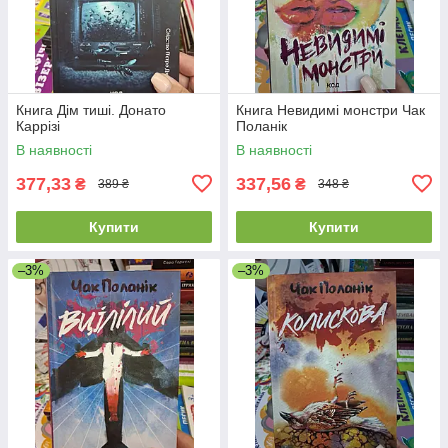
Книга Дім тиші. Донато
Книга Невидимі монстри Чак
Каррізі
Поланік
В наявності
В наявності
377,33
337,56
₴
₴
389 ₴
348 ₴
Купити
Купити
–3%
–3%