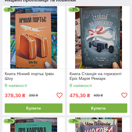
–3%
–3%
Книга Нічний портьє Ірвін
Книга Станція на горизонті
Шоу
Еріх Марія Ремарк
В наявності
В наявності
378,30
475,30
₴
₴
390 ₴
490 ₴
Купити
Купити
–3%
–3%