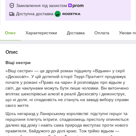
Замовлення під захистом
Доступна доставка
Опис
Характеристики
Доставка
Оплата
Умови п
Опис
Віщі сестри
«Віщі сестри» — це другий роман підциклу «Відьми» у серії
«Дискосвіт». У цій дотепній історії Террі Пратчетт продовжує
почате у романі «Право на чари» й розповідає про відьом у
світі, де чаклунами можуть бути лише чоловіки. Він витончено
вплітає шекспірівські алюзії в реалії Дискосвіту і демонструє,
що ні доля, ні спадковість не стануть на заваді вибору справи
свого життя.
Щось негаразд у Ланкрському королівстві: підступні герцог та
герцогиня плетуть інтриги, спадкоємець престолу опиняється
далеко від дому і навіть сама природа виступає проти нового
правителя, байдужого до долі краю. Тож трійко відьом —