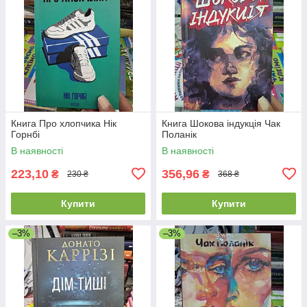
Книга Про хлопчика Нік
Книга Шокова індукція Чак
Горнбі
Поланік
В наявності
В наявності
223,10
356,96
₴
₴
230 ₴
368 ₴
Купити
Купити
–3%
–3%