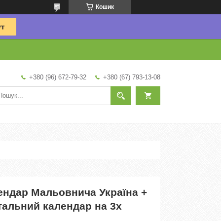
Кошик
+380 (96) 672-79-32
+380 (67) 793-13-08
ендар Мальовнича Україна +
тальний календар на 3х