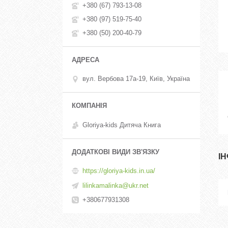
+380 (67) 793-13-08
+380 (97) 519-75-40
+380 (50) 200-40-79
вул. Вербова 17а-19, Київ, Україна
Gloriya-kids Дитяча Книга
І
https://gloriya-kids.in.ua/
lilinkamalinka@ukr.net
+380677931308