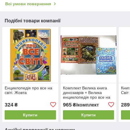
Всі умови повернення
Подібні товари компанії
Енциклопедія про все на
Комплект Велика книга
Книг
світі. Жовта
динозаврів + Велика
Світ 
енциклопедія про все на
світі + Казкові лабіринти в
324
965
289
₴
₴/комплект
подарунок
Купити
Купити