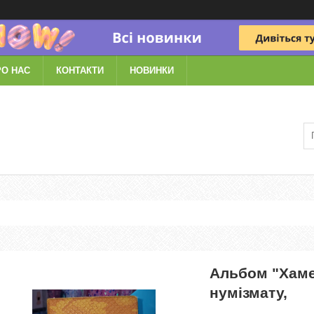
РО НАС
КОНТАКТИ
НОВИНКИ
Альбом "Хаме
нумізмату,