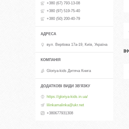
+380 (67) 793-13-08
+380 (97) 519-75-40
+380 (50) 200-40-79
вул. Вербова 17а-19, Київ, Україна
І
Gloriya-kids Дитяча Книга
https://gloriya-kids.in.ua/
lilinkamalinka@ukr.net
+380677931308