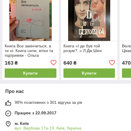
Книга Все закінчиться, а
Книга «І де був той
Вели
ти ні. Книга сили, втіхи та
розум?..» Л.Дж.Шен
Ціка
підтримки - Ольга
Примаченко
163
640
470
₴
₴
Купити
Купити
Про нас
98% позитивних з 301 відгука за рік
Працює з 22.09.2017
м. Київ
вул. Вербова 17а-19, Київ, Україна