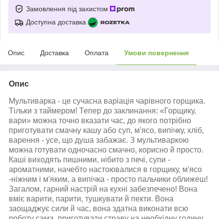
Замовлення під захистом
Доступна доставка
Опис
Доставка
Оплата
Умови повернення
Опис
Мультиварка - це сучасна варіація чарівного горщика.
Тільки з таймером! Тепер до заклинання: «Горщику,
вари» можна точно вказати час, до якого потрібно
приготувати смачну кашу або суп, м'ясо, випічку, хліб,
варення - усе, що душа забажає. З мультиваркою
можна готувати одночасно смачно, корисно й просто.
Каші виходять пишними, нібито з печі, супи -
ароматними, начебто настоювалися в горщику, м'ясо
-ніжним і м'яким, а випічка - просто пальчики оближеш!
Загалом, гарний настрій на кухні забезпечено! Вона
вміє варити, парити, тушкувати й пекти. Вона
заощаджує сили й час, вона здатна виконати всю
роботу сама, приготувати страву на необхідну годину