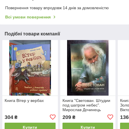
Повернення товару впродовж 14 днів за домовленістю
Всі умови повернення
Подібні товари компанії
Книга Вітер у вербах
Книга "Светован. Штудии
Книг
под шатром небес".
Золо
Мирослав Дочинець
Вікт
304
209
136
₴
₴
Купити
Купити