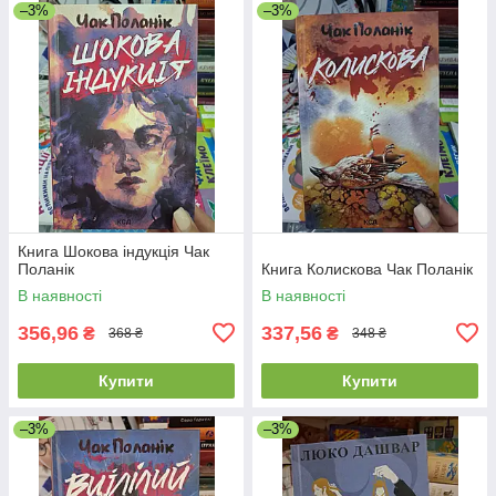
–3%
–3%
Книга Шокова індукція Чак
Поланік
Книга Колискова Чак Поланік
В наявності
В наявності
356,96
337,56
₴
₴
368 ₴
348 ₴
Купити
Купити
–3%
–3%