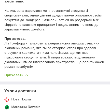
зовсім інше.
Колись вона зареклася мати романтичні стосунки зі
спортсменами, однак дівчині щодалі важче опиратися своїм
почуттям до Зандерса. Стіві опиняється на роздоріжжі між
відданістю власним принципам і нездоланним потягом до
харизматичного хокеїста.
Про автора:
Ліз Томфорд - талановита американська авторка сучасних
любовних романів, яка вміло створює історії про здорові
стосунки з харизматичними чоловіками, що миттєво
підкорюють серця читачів. Її твори вражають дотепними
діалогами і вміло інтегрованою пристрастю, що робить кожен
роман незабутнім.
Приховати
Умови доставки
Нова Пошта
Магазини Rozetka