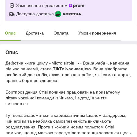
Замовлення під захистом
Доступна доставка
Опис
Доставка
Оплата
Умови повернення
Опис
Дебютна книга циклу «Місто вітрів» -
«Вище неба»
, написана
під час пандемії, стала
TikTok-сенсацією
. Вона відображає
особистий досвід Ліз, адже головна героїня, як і сама авторка,
працює бортпровідницею.
Бортпровідниця Стіві починає працювати на приватному
літаку хокейної команди із Чикаго, і відтоді її життя
змінюється.
Тут вона знайомиться з харизматичним Еваном Зандерсом,
чий егоїзм та неабияка самовпевненість викликають
роздратування. Проте з кожним новим польотом Стіві
помічає, що під маскою зарозумілого поганця ховається щось