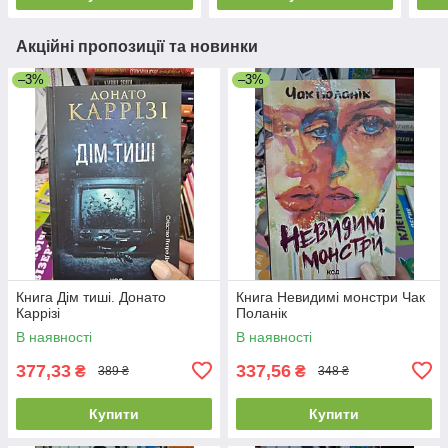
Акційні пропозиції та новинки
–3%
–3%
Книга Дім тиші. Донато
Книга Невидимі монстри Чак
Каррізі
Поланік
В наявності
В наявності
377,33
337,56
₴
₴
389 ₴
348 ₴
Купити
Купити