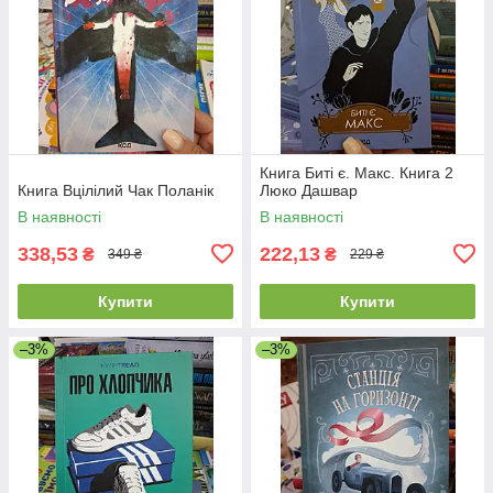
Книга Биті є. Макс. Книга 2
Книга Вцілілий Чак Поланік
Люко Дашвар
В наявності
В наявності
338,53
222,13
₴
₴
349 ₴
229 ₴
Купити
Купити
–3%
–3%