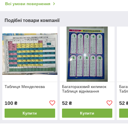
Всі умови повернення
Подібні товари компанії
Таблиця Менделеєва
Багаторазовий килимок
Бага
Таблиця віднімання
Табл
100
52
52
₴
₴
Купити
Купити