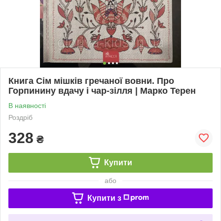
Книга Сім мішків гречаної вовни. Про
Горпинину вдачу і чар-зілля | Марко Терен
В наявності
Роздріб
328
₴
Купити
або
Купити з