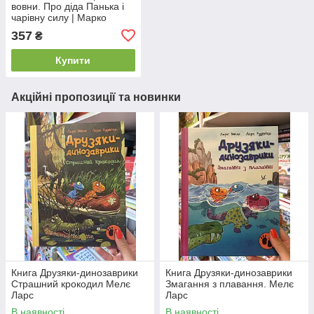
вовни. Про діда Панька і
чарівну силу | Марко
Терен
357
₴
Купити
Акційні пропозиції та новинки
Книга Друзяки-динозаврики
Книга Друзяки-динозаврики
Страшний крокодил Мелє
Змагання з плавання. Мелє
Ларс
Ларс
В наявності
В наявності