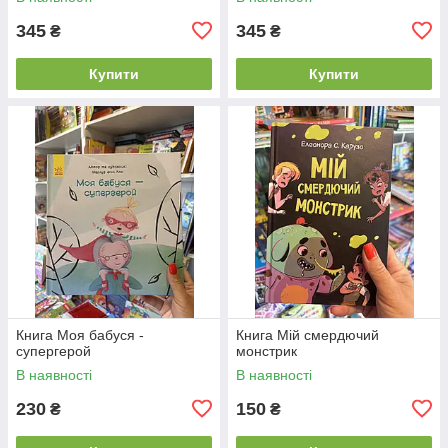
345
345
₴
₴
Купити
Купити
Книга Моя бабуся -
Книга Мій смердючий
супергерой
монстрик
В наявності
В наявності
230
150
₴
₴