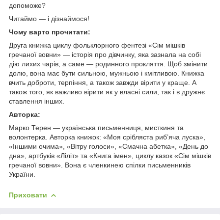
допоможе?
Читаймо — і дізнаймося!
Чому варто прочитати:
Друга книжка циклу фольклорного фентезі «Сім мішків
гречаної вовни» — історія про дівчинку, яка зазнала на собі
дію лихих чарів, а саме — родинного прокляття. Щоб змінити
долю, вона має бути сильною, мужньою і кмітливою. Книжка
вчить доброти, терпіння, а також завжди вірити у краще. А
також того, як важливо вірити як у власні сили, так і в дружнє
ставлення інших.
Авторка:
Марко Терен — українська письменниця, мисткиня та
волонтерка. Авторка книжок: «Моя срібляста риб’яча луска»,
«Іншими очима», «Вітру голоси», «Смачна абетка», «День до
дна», артбуків «Ліліт» та «Книга імен», циклу казок «Сім мішків
гречаної вовни». Вона є членкинею спілки письменників
України.
Приховати