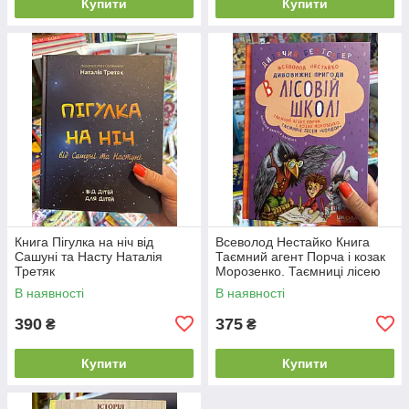
Купити
Купити
Книга Пігулка на ніч від
Всеволод Нестайко Книга
Сашуні та Насту Наталія
Таємний агент Порча і козак
Третяк
Морозенко. Таємниці лісею
"Кондор"
В наявності
В наявності
390
375
₴
₴
Купити
Купити