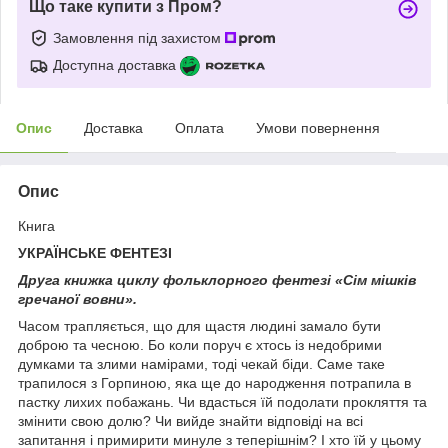
Що таке купити з Пром?
Замовлення під захистом
Доступна доставка
Опис
Доставка
Оплата
Умови повернення
Опис
Книга
УКРАЇНСЬКЕ ФЕНТЕЗІ
Друга книжка циклу фольклорного фентезі «Сім мішків
гречаної вовни».
Часом трапляється, що для щастя людині замало бути
доброю та чесною. Бо коли поруч є хтось із недобрими
думками та злими намірами, тоді чекай біди. Саме таке
трапилося з Горпиною, яка ще до народження потрапила в
пастку лихих побажань. Чи вдасться їй подолати прокляття та
змінити свою долю? Чи вийде знайти відповіді на всі
запитання і примирити минуле з теперішнім? І хто їй у цьому