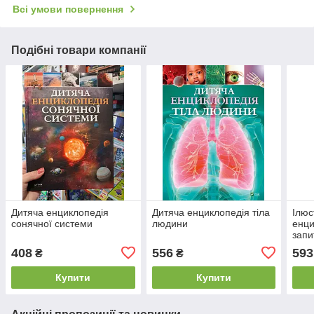
Всі умови повернення
Подібні товари компанії
Дитяча енциклопедія
Дитяча енциклопедія тіла
Ілюс
сонячної системи
людини
енци
запи
408
556
593
₴
₴
Купити
Купити