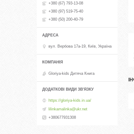
+380 (67) 793-13-08
+380 (97) 519-75-40
+380 (50) 200-40-79
вул. Вербова 17а-19, Київ, Україна
Gloriya-kids Дитяча Книга
І
https://gloriya-kids.in.ua/
lilinkamalinka@ukr.net
+380677931308