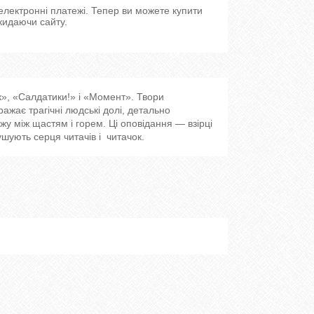
 електронні платежі. Тепер ви можете купити
кидаючи сайту.
к», «Салдатики!» і «Момент». Твори
жає трагічні людські долі, детально
жу між щастям і горем. Ці оповідання — взірці
ушують серця читачів і читачок.