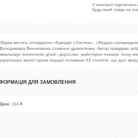
У компанії підключені
будь-який товар не по
Збірка містить оповідання «Кумедія з Костем», «Федько-халамидни
Володимира Винниченка сповнені драматизму. Автор правдиво зобра
змальовує психологію дітей і дорослих, майстерно показує тонку ме
української малої прози першої половини ХХ століття, що досі звор
НФОРМАЦІЯ ДЛЯ ЗАМОВЛЕННЯ
Ціна:
114 ₴