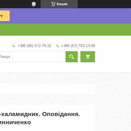
Кошик
+380 (96) 672-79-32
+380 (67) 793-13-08
-халамидник. Оповідання.
инниченко