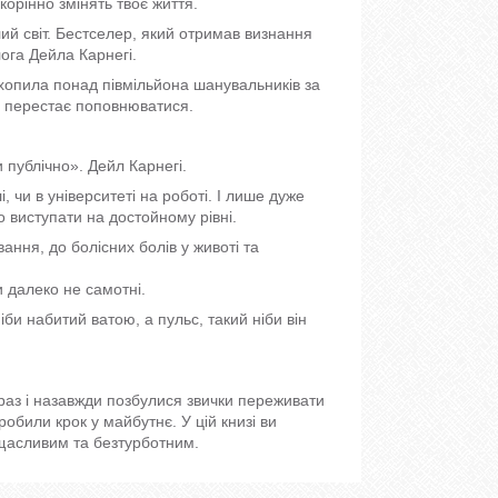
окорінно змінять твоє життя.
лий світ. Бестселер, який отримав визнання
лога Дейла Карнегі.
 охопила понад півмільйона шанувальників за
не перестає поповнюватися.
 публічно». Дейл Карнегі.
, чи в університеті на роботі. І лише дуже
 виступати на достойному рівні.
вання, до болісних болів у животі та
и далеко не самотні.
би набитий ватою, а пульс, такий ніби він
аз і назавжди позбулися звички переживати
робили крок у майбутнє. У цій книзі ви
 щасливим та безтурботним.