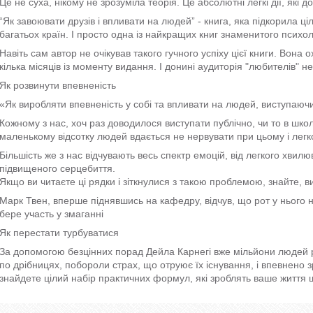
Це не суха, нікому не зрозуміла теорія. Це абсолютні легкі дії, які д
“Як завоювати друзів і впливати на людей” - книга, яка підкорила ці
багатьох країн. І просто одна із найкращих книг знаменитого психо
Навіть сам автор не очікував такого гучного успіху цієї книги. Вона
кілька місяців із моменту видання. І донині аудиторія "любителів" 
Як розвинути впевненість
«Як виробляти впевненість у собі та впливати на людей, виступаючи
Кожному з нас, хоч раз доводилося виступати публічно, чи то в школі
маленькому відсотку людей вдається не нервувати при цьому і легко
Більшість же з нас відчувають весь спектр емоцій, від легкого хвилю
підвищеного серцебиття.
Якщо ви читаєте ці рядки і зіткнулися з такою проблемою, знайте, в
Марк Твен, вперше піднявшись на кафедру, відчув, що рот у нього ні
бере участь у змаганні
Як перестати турбуватися
За допомогою безцінних порад Дейла Карнегі вже мільйони людей р
по дрібницях, побороли страх, що отруює їх існування, і впевнено з
знайдете цілий набір практичних формул, які зроблять ваше життя