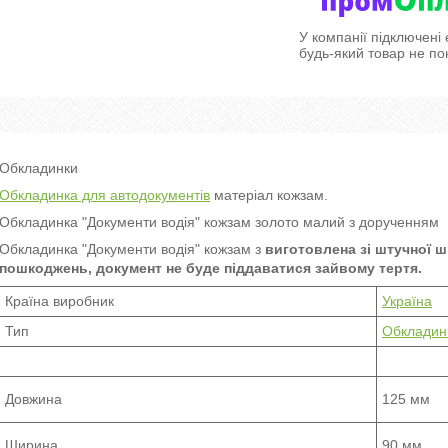
У компанії підключені
будь-який товар не по
Обкладинки
Обкладинка для автодокументів
матеріал кожзам.
Обкладинка "Документи водія" кожзам золото малий з дорученням
Обкладинка "Документи водія" кожзам з
виготовлена зі штучної ш
пошкоджень, документ не буде піддаватися зайвому тертя.
Країна виробник
Україна
Тип
Обкладинк
Довжина
125 мм
Ширина
90 мм