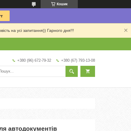
Кошик
сть на усі запитання)) Гарного дня!!!
+380 (96) 672-79-32
+380 (67) 793-13-08
ля автодокументів