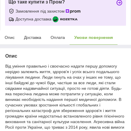
Що таке купити з Пром?
Замовлення під захистом
Доступна доставка
Опис
Доставка
Оплата
Умови повернення
Опис
Від уміння правильно і своєчасно надати першу допомогу
нерідко залежить життя, здоров’я і успіх всього подальшого
лікування людини. Люди гинуть на очах у інших не тому, що
інші байдужі до чужої біди, частіше за все люди, які стали
свідками надзвичайної ситуації, просто не готові діяти. Будь-
яка пересічна людина може потрапити у ситуацію, коли
виникає необхідність надання першої медичної допомоги. В
сучасних умовах зростання кількості глобальних і
регіональних катастроф для збереження здоров'я і життя
громадян країни недостатньо встановленого рівня гігієнічного
виховання та санітарної культури населення. Агресивна війна
Росії проти України, що триває з 2014 року, явила нові вимоги