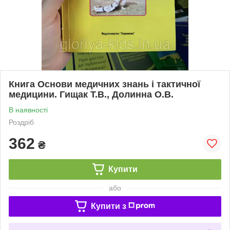
Книга Основи медичних знань і тактичної
медицини. Гищак Т.В., Долинна О.В.
В наявності
Роздріб
362
₴
Купити
або
Купити з