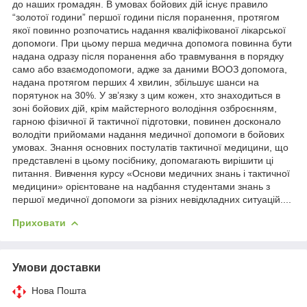
до наших громадян. В умовах бойових дій існує правило
“золотої години” першої години після поранення, протягом
якої повинно розпочатись надання кваліфікованої лікарської
допомоги. При цьому перша медична допомога повинна бути
надана одразу після поранення або травмування в порядку
само або взаємодопомоги, адже за даними ВООЗ допомога,
надана протягом перших 4 хвилин, збільшує шанси на
порятунок на 30%. У зв’язку з цим кожен, хто знаходиться в
зоні бойових дій, крім майстерного володіння озброєнням,
гарною фізичної й тактичної підготовки, повинен досконало
володіти прийомами надання медичної допомоги в бойових
умовах. Знання основних постулатів тактичної медицини, що
представлені в цьому посібнику, допомагають вирішити ці
питання. Вивчення курсу «Основи медичних знань і тактичної
медицини» орієнтоване на надбання студентами знань з
першої медичної допомоги за різних невідкладних ситуацій....
Приховати
Умови доставки
Нова Пошта