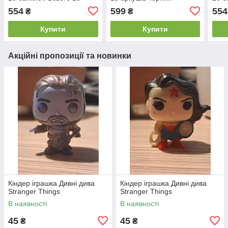
аркушів чорний
арку
554
599
554
₴
₴
Купити
Купити
Акційні пропозиції та новинки
Кіндер іграшка Дивні дива
Кіндер іграшка Дивні дива
Stranger Things
Stranger Things
В наявності
В наявності
45
45
₴
₴