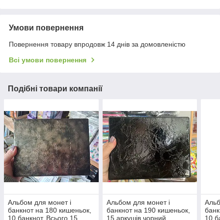
Умови повернення
Повернення товару впродовж 14 днів за домовленістю
Всі умови повернення
Подібні товари компанії
Альбом для монет і
Альбом для монет і
Альб
банкнот на 180 кишеньок,
банкнот на 190 кишеньок,
банк
10 банкнот. Всього 15
15 аркушів чорний
10 б