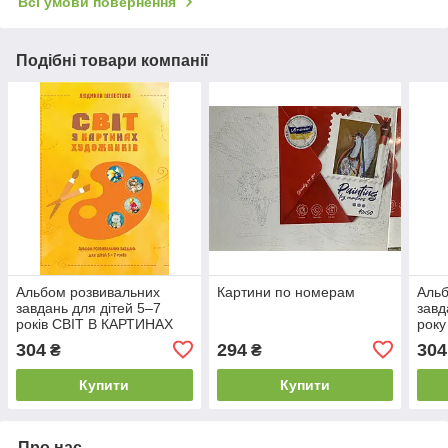
Всі умови повернення
Подібні товари компанії
Альбом розвивальних
Картини по номерам
Альб
завдань для дітей 5–7
завд
років СВІТ В КАРТИНАХ
року
ХУДОЖНИКІВ
КАР
304
294
304
₴
₴
Шеле
Купити
Купити
Про нас