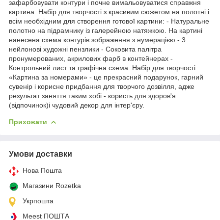
зафарбовувати контури і почне вимальовуватися справжня
картина. Набір для творчості з красивим сюжетом на полотні і
всім необхідним для створення готової картини: - Натуральне
полотно на підрамнику із галерейною натяжкою. На картині
нанесена схема контурів зображення з нумерацією - 3
нейлонові художні пензлики - Соковита палітра
пронумерованих, акрилових фарб в контейнерах -
Контрольний лист та графічна схема. Набір для творчості
«Картина за номерами» - це прекрасний подарунок, гарний
сувенір і корисне придбання для творчого дозвілля, адже
результат заняття таким хобі - користь для здоров'я
(відпочинок)і чудовий декор для інтер'єру.
Приховати
Умови доставки
Нова Пошта
Магазини Rozetka
Укрпошта
Meest ПОШТА