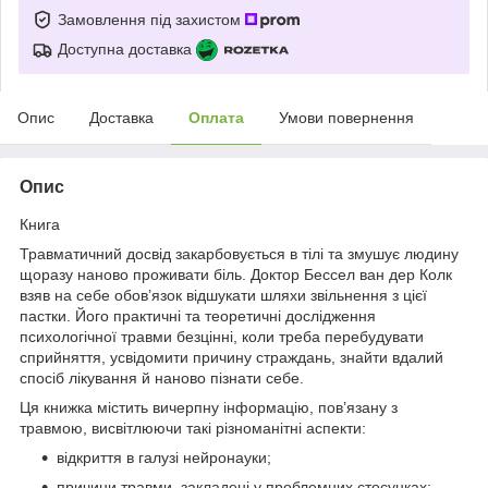
Замовлення під захистом
Доступна доставка
Опис
Доставка
Оплата
Умови повернення
Опис
Книга
Травматичний досвід закарбовується в тілі та змушує людину
щоразу наново проживати біль. Доктор Бессел ван дер Колк
взяв на себе обов’язок відшукати шляхи звільнення з цієї
пастки. Його практичні та теоретичні дослідження
психологічної травми безцінні, коли треба перебудувати
сприйняття, усвідомити причину страждань, знайти вдалий
спосіб лікування й наново пізнати себе.
Ця книжка містить вичерпну інформацію, пов’язану з
травмою, висвітлюючи такі різноманітні аспекти:
відкриття в галузі нейронауки;
причини травми, закладені у проблемних стосунках;