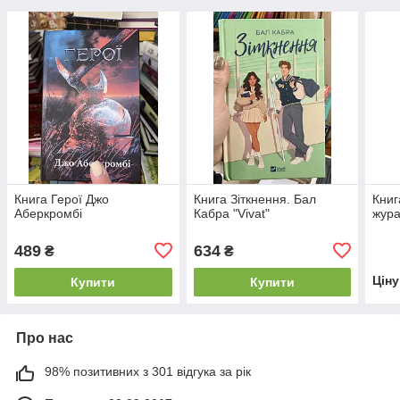
Книга Герої Джо
Книга Зіткнення. Бал
Книг
Аберкромбі
Кабра "Vivat"
жура
489
634
₴
₴
Цін
Купити
Купити
Про нас
98% позитивних з 301 відгука за рік