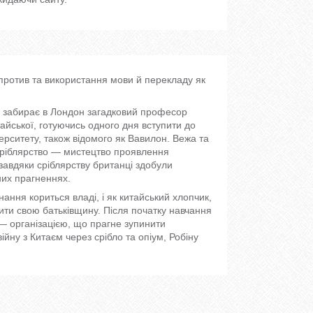
спротив та використання мови й перекладу як
і, забирає в Лондон загадковий професор
айської, готуючись одного дня вступити до
ерситету, також відомого як Вавилон. Вежа та
. Сріблярство — мистецтво проявлення
завдяки сріблярству британці здобули
них прагненнях.
ння кориться владі, і як китайський хлопчик,
дити свою батьківщину. Після початку навчання
— організацією, що прагне зупинити
йну з Китаєм через срібло та опіум, Робіну