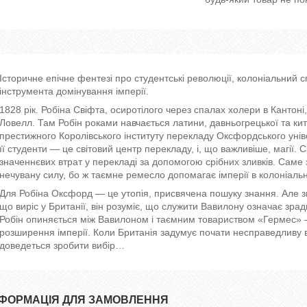
Історичне епічне фентезі про студентські революції, колоніальний 
інструмента домінування імперії.
1828 рік. Робіна Свіфта, осиротілого через спалах холери в Кантон
Ловелл. Там Робін роками навчається латини, давньогрецької та кит
престижного Королівського інституту перекладу Оксфордського унів
її студенти — це світовий центр перекладу, і, що важливіше, магії
значеннєвих втрат у перекладі за допомогою срібних зливків. Саме 
нечувану силу, бо ж таємне ремесло допомагає імперії в колоніаль
Для Робіна Оксфорд — це утопія, присвячена пошуку знання. Але зна
що виріс у Британії, він розуміє, що служити Вавилону означає зра
Робін опиняється між Вавилоном і таємним товариством «Гермес» 
розширення імперії. Коли Британія задумує почати несправедливу ві
доведеться зробити вибір…
НФОРМАЦІЯ ДЛЯ ЗАМОВЛЕННЯ