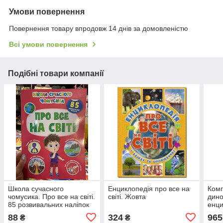
Умови повернення
Повернення товару впродовж 14 днів за домовленістю
Всі умови повернення
Подібні товари компанії
Школа сучасного
Енциклопедія про все на
Комп
чомусика. Про все на світі.
світі. Жовта
дино
85 розвивальних наліпок
енци
світ
88
324
965
₴
₴
пода