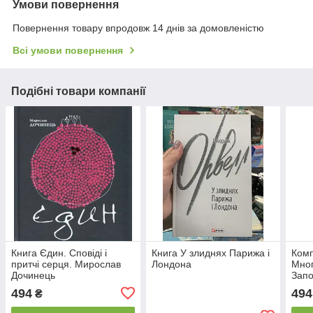
Умови повернення
Повернення товару впродовж 14 днів за домовленістю
Всі умови повернення
Подібні товари компанії
Книга Єдин. Сповіді і
Книга У злиднях Парижа і
Комп
притчі серця. Мирослав
Лондона
Многі
Дочинець
Запо
Андр
494
494
₴
Доч