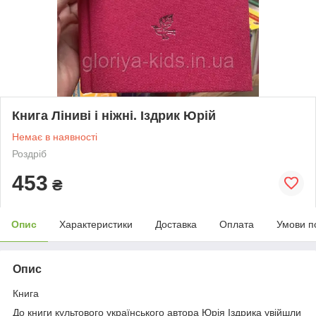
Книга Ліниві і ніжні. Іздрик Юрій
Немає в наявності
Роздріб
453
₴
Опис
Характеристики
Доставка
Оплата
Умови п
Опис
Книга
До книги культового українського автора Юрія Іздрика увійшли