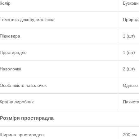
Колір
Бузкови
Тематика декору, малюнка
Природа
Підковдра
1 (шт)
Простирадло
1 (шт)
Наволочка
2 (шт)
Особливість наволочок
Одного 
Країна виробник
Пакист
Розміри простирадла
Ширина простирадла
200 см