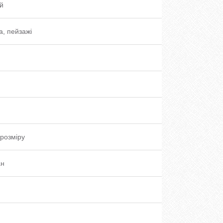
й
, пейзажі
розміру
ан