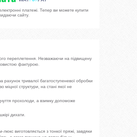
 електронні платежі. Тепер ви можете купити
кидаючи сайту.
яного переплетення. Незважаючи на підвищену
вковистою фактурою.
я за рахунок тривалої багатоступеневої обробки
 міцної структури, на стані якої не
дчуття прохолоди, а взимку допоможе
шкірі дихати.
м-люкс виготовляється з тонкої пряжі, завдяки
 бязь, а сама тканина на дотик більш