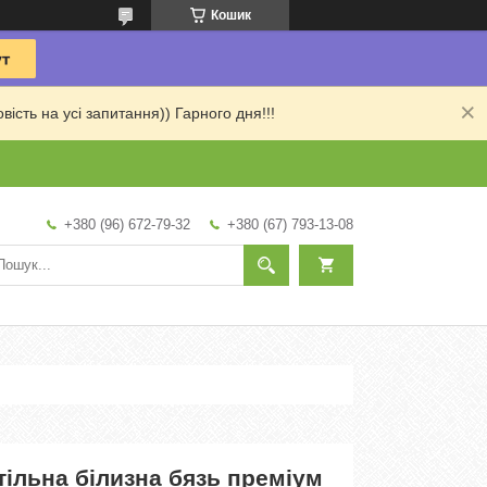
Кошик
сть на усі запитання)) Гарного дня!!!
+380 (96) 672-79-32
+380 (67) 793-13-08
ільна білизна бязь преміум