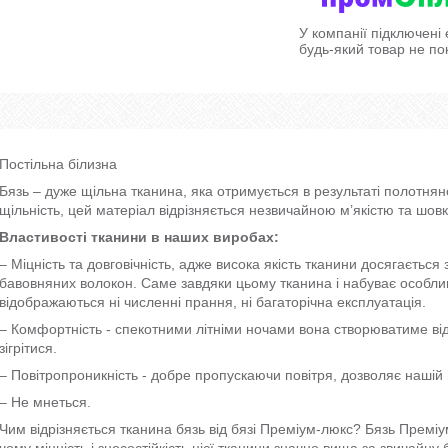
У компанії підключені
будь-який товар не по
Постільна білизна
Бязь – дуже щільна тканина, яка отримується в результаті полотн
щільність, цей матеріал відрізняється незвичайною м’якістю та шо
Властивості тканини в наших виробах:
– Міцність та довговічність, адже висока якість тканини досягаєтьс
бавовняних волокон. Саме завдяки цьому тканина і набуває особливо
відображаються ні численні прання, ні багаторічна експлуатація.
– Комфортність - спекотними літніми ночами вона створюватиме ві
зігрітися.
– Повітропроникність - добре пропускаючи повітря, дозволяє нашій 
– Не мнеться.
Чим відрізняється тканина бязь від бязі Преміум-люкс? Бязь Преміу
чому міцність і зносостійкість цієї тканини значно вища за звичайну