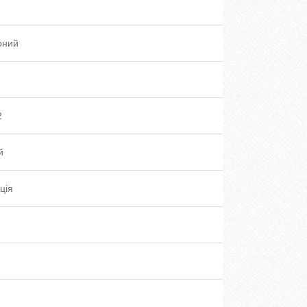
рний
2
й
ція