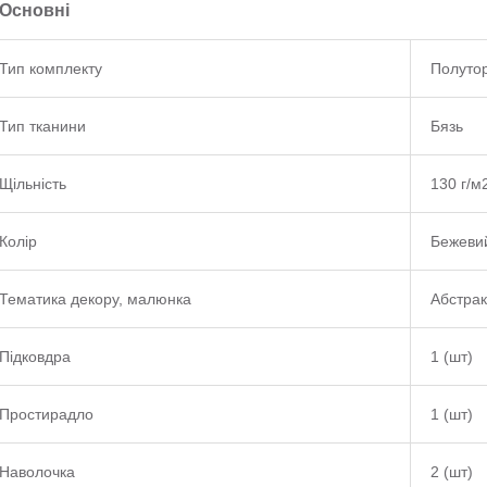
Основні
Тип комплекту
Полуто
Тип тканини
Бязь
Щільність
130 г/м
Колір
Бежеви
Тематика декору, малюнка
Абстрак
Підковдра
1 (шт)
Простирадло
1 (шт)
Наволочка
2 (шт)