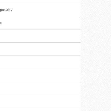
розміру
ан