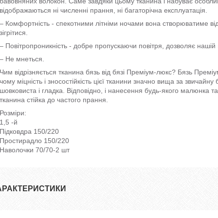
бавовняних волокон. Саме завдяки цьому тканина і набуває особливо
відображаються ні численні прання, ні багаторічна експлуатація.
– Комфортність - спекотними літніми ночами вона створюватиме ві
зігрітися.
– Повітропроникність - добре пропускаючи повітря, дозволяє нашій 
– Не мнеться.
Чим відрізняється тканина бязь від бязі Преміум-люкс? Бязь Преміу
чому міцність і зносостійкість цієї тканини значно вища за звичайну
шовковиста і гладка. Відповідно, і нанесення будь-якого малюнка та
тканина стійка до частого прання.
Розміри:
1,5 -й
Підковдра 150/220
Простирадло 150/220
Наволочки 70/70-2 шт
АРАКТЕРИСТИКИ