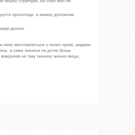
 міцної структури, на стані якої не
дчуття прохолоди, а взимку допоможе
шкірі дихати.
м-люкс виготовляється з тонкої пряжі, завдяки
 бязь, а сама тканина на дотик більш
 візерунків на таку тканину значно вище,