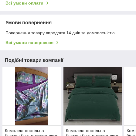
Всі умови оплати
Умови повернення
Повернення товару впродовж 14 днів за домовленістю
Всі умови повернення
Подібні товари компанії
Комплект постільна
Комплект постільна
Комп
білизна бязь преміум люкс
білизна бязь преміум люкс
біли