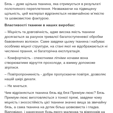
Бязь – дуже щільна тканина, яка отримується в результаті
полотняного переплетення. Незважаючи на підвищену
щільність, цей матеріал відрізняється незвичайною м’якістю
та шовковистою фактурою.
Властивості тканини в наших виробах:
– Міцність та довговічність, адже висока якість тканини
досягається за рахунок тривалої багатоступеневої обробки
бавовняних волокон. Саме завдяки цьому тканина і набуває
особливо міцної структури, на стані якої не відображаються ні
численні прання, ні багаторічна експлуатація.
– Комфортність - спекотними літніми ночами вона
створюватиме відчуття прохолоди, а взимку допоможе
зігрітися.
– Повітропроникність - добре пропускаючи повітря, дозволяє
нашій шкірі дихати.
– Не мнеться.
Чим відрізняється тканина бязь від бязі Преміум-люкс? Бязь
Преміум-люкс виготовляється з тонкої пряжі, завдяки чому
міцність і зносостійкість цієї тканини значно вища за звичайну
бязь, а сама тканина на дотик більш шовковиста і гладка.
Відповідно, і нанесення будь-якого малюнка та візерунків на