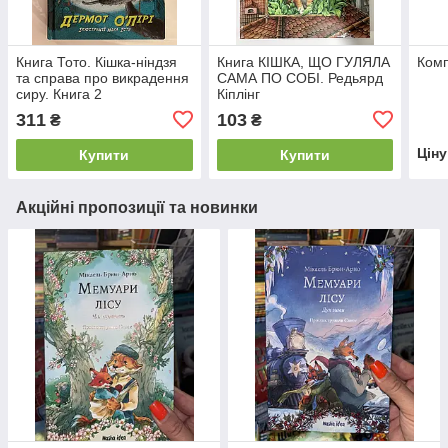
Книга Тото. Кішка-ніндзя
Книга КІШКА, ЩО ГУЛЯЛА
Комп
та справа про викрадення
САМА ПО СОБІ. Редьярд
сиру. Книга 2
Кіплінг
311
103
₴
₴
Цін
Купити
Купити
Акційні пропозиції та новинки