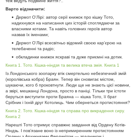
теж ведуть подвійне життя?..
Варто відзначити:
Дермот О’Лірі: автор серії книжок про кішку Тото,
надихнувся на написання цих історій споглядаючи за
власними котами. Та навіть головних героїв автор
назвав їх іменами;
Дермот О’Лірі всесвітньо відомий своєю кар’єрою на
телебаченні та радіо;
обкладинки книжок яскраві та дуже приємні на дотик.
Книга 1. Тото. Кішка-ніндзя та велика втеча змія. Книга 1
Із Лондонського зоопарку втік смертельно небезпечний змій
(королівська кобра) Браян. Тепер він сновигає містом,
шукаючи, кого б проковтнути. Люди ще не знають цієї новини,
а звірі, мешканці Лондона, просто в паніці. Тільки три істоти
беруться виступити проти Браяна — кішка Тото, її брат
Срібник і їхній друг Котолиць. Чим обернеться протистояння?
Книга 2. Тото. Кішка-ніндзя та справа про викрадення сиру.
Книга 2
Нарешті Тото отримує справжнє завдання від Ордену Котів-
Ніндзь. І пов’язане воно із непримиренним протистоянням
Ордену з Архикнязем Фердикітом — зрадником і