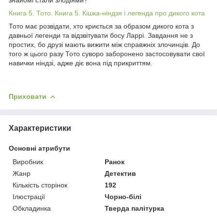
Книга 5. Тото. Книга 5. Кішка-ніндзя і легенда про дикого кота
Тото має розвідати, хто криється за образом дикого кота з
давньої легенди та відзвітувати босу Ларрі. Завдання не з
простих, бо друзі мають вижити між справжніх злочинців. До
того ж цього разу Тото суворо заборонено застосовувати свої
навички ніндзі, адже діє вона під прикриттям.
Приховати
Характеристики
Основні атрибути
Виробник
Ранок
Жанр
Детектив
Кількість сторінок
192
Ілюстрації
Чорно-білі
Обкладинка
Тверда палітурка