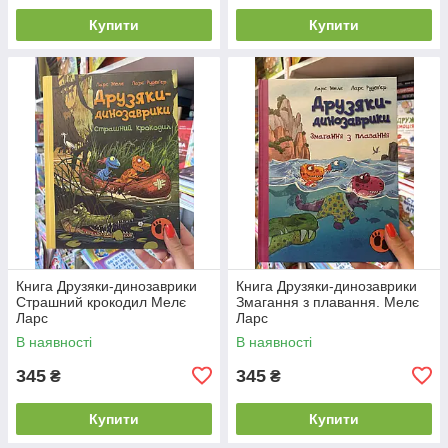
Купити
Купити
Книга Друзяки-динозаврики
Книга Друзяки-динозаврики
Страшний крокодил Мелє
Змагання з плавання. Мелє
Ларс
Ларс
В наявності
В наявності
345
345
₴
₴
Купити
Купити