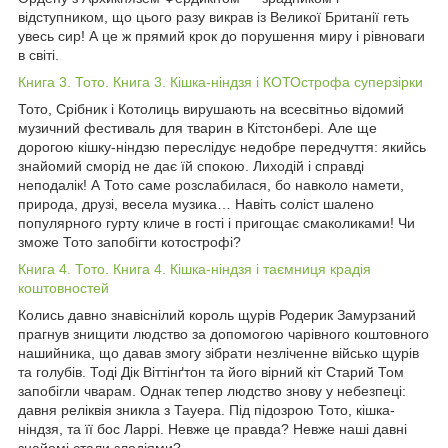
відступником, що цього разу викрав із Великої Британії геть
увесь сир! А це ж прямий крок до порушення миру і рівноваги
в світі.
Книга 3. Тото. Книга 3. Кішка-ніндзя і КОТОстрофа суперзірки
Тото, Срібник і Котолиць вирушають на всесвітньо відомий
музичний фестиваль для тварин в Кітстонбері. Але ще
дорогою кішку-ніндзю переслідує недобре передчуття: якийсь
знайомий сморід не дає їй спокою. Лиходій і справді
неподалік! А Тото саме розслабилася, бо навколо намети,
природа, друзі, весела музика… Навіть соліст шалено
популярного гурту кличе в гості і пригощає смаколиками! Чи
зможе Тото запобігти котострофі?
Книга 4. Тото. Книга 4. Кішка-ніндзя і таємниця крадія
коштовностей
Колись давно знавіснілий король щурів Родерик Замурзаний
прагнув знищити людство за допомогою чарівного коштовного
нашийника, що давав змогу зібрати незліченне військо щурів
та голубів. Тоді Дік Віттінґтон та його вірний кіт Старий Том
запобігли чварам. Однак тепер людство знову у небезпеці:
давня реліквія зникла з Тауера. Під підозрою Тото, кішка-
ніндзя, та її бос Ларрі. Невже це правда? Невже наші давні
знайомі стали злодіями?