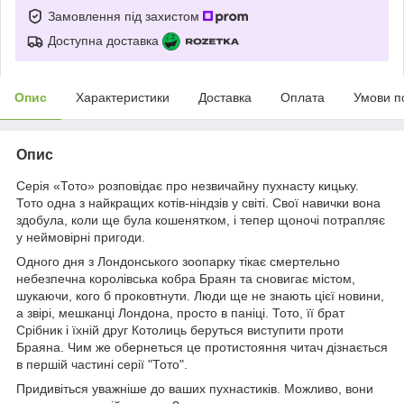
Замовлення під захистом
Доступна доставка
Опис
Характеристики
Доставка
Оплата
Умови п
Опис
Серія «Тото» розповідає про незвичайну пухнасту кицьку.
Тото одна з найкращих котів-ніндзів у світі. Свої навички вона
здобула, коли ще була кошенятком, і тепер щоночі потрапляє
у неймовірні пригоди.
Одного дня з Лондонського зоопарку тікає смертельно
небезпечна королівська кобра Браян та сновигає містом,
шукаючи, кого б проковтнути. Люди ще не знають цієї новини,
а звірі, мешканці Лондона, просто в паніці. Тото, її брат
Срібник і їхній друг Котолиць беруться виступити проти
Браяна. Чим же обернеться це протистояння читач дізнається
в першій частині серії "Тото".
Придивіться уважніше до ваших пухнастиків. Можливо, вони