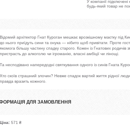
У компанії підключені
будь-який товар не по
Відомий архітектор Гнат Куроган мешкає врозкішному маєтку під Киє
до нього приїдуть сини та онука — нібито щоб привітати. Проте гос
якомога більшу частину спадку старого. Кожен із Гнатових родичів
пристрасть до алкоголю чи ігроманію, власні амбіції чи лінощі.
Та несподівано напередодні святкування одного із синів Гната Курог
Хто скоїв страшний злочин? Невже спадок вартий життя рідної люди
правда вразить кожного.
НФОРМАЦІЯ ДЛЯ ЗАМОВЛЕННЯ
Ціна:
571 ₴