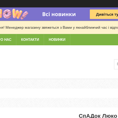
! Менеджер магазину звяжеться з Вами у якнайближчий час і відпові
РО НАС
КОНТАКТИ
НОВИНКИ
СпАДок Люко