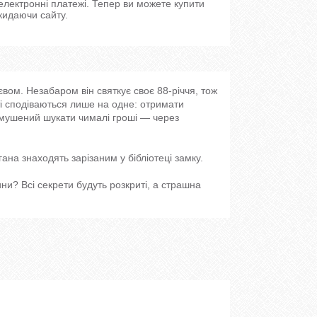
 електронні платежі. Тепер ви можете купити
кидаючи сайту.
вом. Незабаром він святкує своє 88-річчя, тож
ті сподіваються лише на одне: отримати
 змушений шукати чималі гроші — через
ана знаходять зарізаним у бібліотеці замку.
ни? Всі секрети будуть розкриті, а страшна