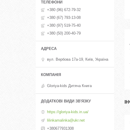
+380 (96) 672-79-32
+380 (67) 793-13-08
+380 (97) 519-75-40
+380 (50) 200-40-79
вул. Вербова 17а-19, Київ, Україна
Gloriya-kids Дитяча Книга
І
https://gloriya-kids.in.ua/
lilinkamalinka@ukr.net
+380677931308