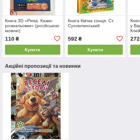
Книга 3D «Ріпка. Казки-
Книга Квітка сонця. Ст.
Книг
розмальовки» (російською
Сухомлинський
у Ва
мовою)
Клей
мов
110
592
272
₴
₴
Купити
Купити
Акційні пропозиції та новинки