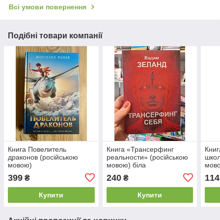
Всі умови повернення
Подібні товари компанії
Книга Повелитель
Книга «Трансерфинг
Книг
драконов (російською
реальности» (російською
школ
мовою)
мовою) біла
мов
399
240
114
₴
₴
Купити
Купити