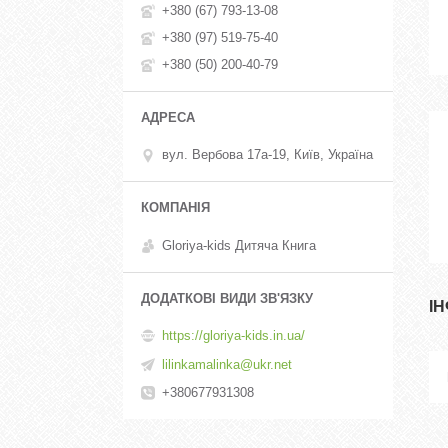
+380 (67) 793-13-08
+380 (97) 519-75-40
+380 (50) 200-40-79
вул. Вербова 17а-19, Київ, Україна
Gloriya-kids Дитяча Книга
І
https://gloriya-kids.in.ua/
lilinkamalinka@ukr.net
+380677931308