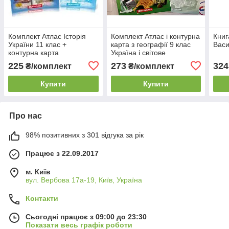
Комплект Атлас Історія
Комплект Атлас і контурна
Книг
України 11 клас +
карта з географії 9 клас
Васи
контурна карта
Україна і світове
Картографія
господарство.
225
273
324
₴/комплект
₴/комплект
Картографія
Купити
Купити
Про нас
98% позитивних з 301 відгука за рік
Працює з 22.09.2017
м. Київ
вул. Вербова 17а-19, Київ, Україна
Контакти
Сьогодні працює з 09:00 до 23:30
Показати весь графік роботи