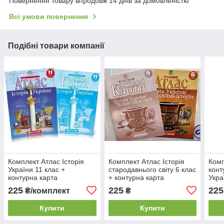
Повернення товару впродовж 14 днів за домовленістю
Всі умови повернення
Подібні товари компанії
Комплект Атлас Історія
Комплект Атлас Історія
Комп
України 11 клас +
стародавнього світу 6 клас
конт
контурна карта
+ контурна карта
Укра
Картографія
Картографія
Карт
225
225
225
₴/комплект
₴
Купити
Купити