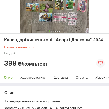
Календарі кишенькові "Асорті Дракони" 2024
Немає в наявності
Роздріб
398
₴/комплект
Опис
Характеристики
Доставка
Оплата
Умови п
Опис
Календарі кишенькові в асортименті.
Формат 7х10 см
, у / ф лак
, 4 + 4, закруглені кути.