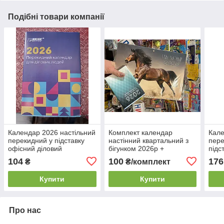
Подібні товари компанії
Календар 2026 настільний
Комплект календар
Кале
перекидний у підставку
настінний квартальний з
пере
офісний діловий
бігунком 2026р +
підс
настольний перекидний
+ ки
104
100
176
₴
₴/комплект
календар у підставку 2026
кале
Купити
Купити
Про нас