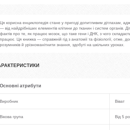
Ця корисна енциклопедія стане у пригоді допитливим дітлахам, адже
— від найдрібніших елементів клітини до тканин і систем органів. Д
фактів про те, як працює мозок, що таке гени і ДНК, з чого складає
працює. Ця книжка — справжній гід з анатомії та фізіології, отже,
розумників й урізноманітнити знання, здобуті на шкільних уроках.
АРАКТЕРИСТИКИ
Основні атрибути
Виробник
Віват
Вікова група
Від 5 ро