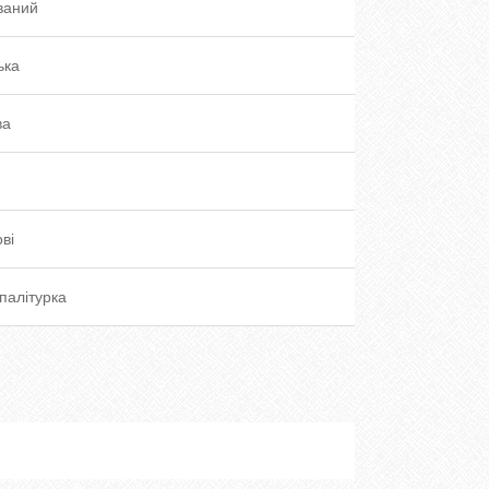
ваний
ька
ва
ві
палітурка