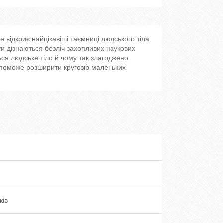
 відкриє найцікавіші таємниці людського тіла
іти дізнаються безліч захопливих наукових
ться людське тіло й чому так злагоджено
 допоможе розширити кругозір маленьких
ків