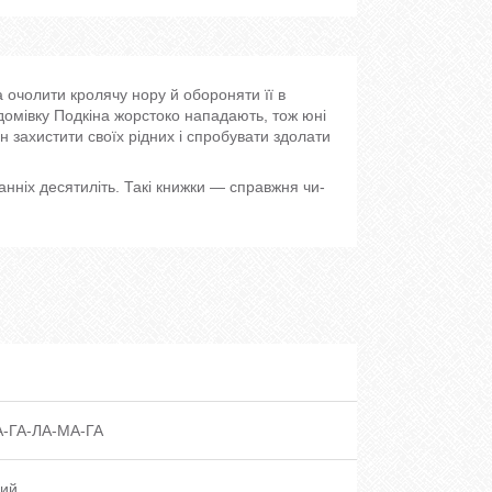
а очолити кролячу нору й обороняти її в
 домівку Подкіна жорстоко нападають, тож юні
н захис­тити своїх рідних і спробувати здолати
нніх десятиліть. Такі книжки — справжня чи­
А-ГА-ЛА-МА-ГА
ий