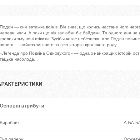
Подкін — син ватажка воїнів. Він знає, що колись настане його черг
непевні часи. А поки що він залюбки б’є байдики. Та одного дня на
кролики змушені втікати. Зусібіч чигає небезпека, але Подкін повине
ворога — найжахливішого за всю історію кролячого роду...
«Легенда про Подкіна Одновухого» — одна з найкращих історій оста
тацька насолода...
АРАКТЕРИСТИКИ
Основні атрибути
Виробник
А-БА-Б
Тип паперу
Офсетн