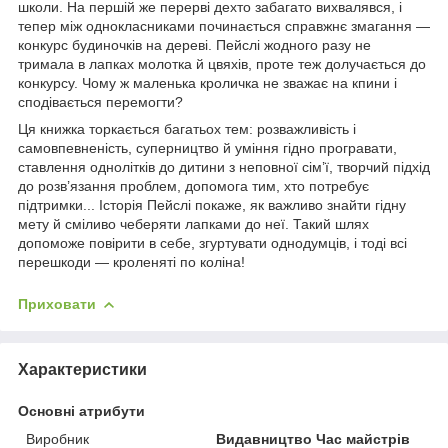
школи. На першій же перерві дехто забагато вихвалявся, і
тепер між однокласниками починається справжнє змагання —
конкурс будиночків на дереві. Пейслі жодного разу не
тримала в лапках молотка й цвяхів, проте теж долучається до
конкурсу. Чому ж маленька кроличка не зважає на кпини і
сподівається перемогти?
Ця книжка торкається багатьох тем: розважливість і
самовпевненість, суперництво й уміння гідно програвати,
ставлення однолітків до дитини з неповної сім’ї, творчий підхід
до розв’язання проблем, допомога тим, хто потребує
підтримки... Історія Пейслі покаже, як важливо знайти гідну
мету й сміливо чеберяти лапками до неї. Такий шлях
допоможе повірити в себе, згуртувати однодумців, і тоді всі
перешкоди — кроленяті по коліна!
Приховати
Характеристики
Основні атрибути
Виробник
Видавництво Час майстрів