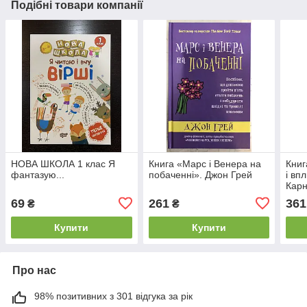
Подібні товари компанії
НОВА ШКОЛА 1 клас Я
Книга «Марс і Венера на
Книг
фантазую...
побаченні». Джон Грей
і вп
Карн
69
261
361
₴
₴
Купити
Купити
Про нас
98% позитивних з 301 відгука за рік