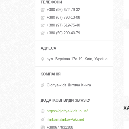
+380 (96) 672-79-32
+380 (67) 793-13-08
+380 (97) 519-75-40
+380 (50) 200-40-79
вул. Вербова 17а-19, Київ, Україна
Gloriya-kids Дитяча Книга
Х
https://gloriya-kids.in.ua/
lilinkamalinka@ukr.net
+380677931308