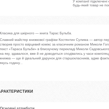
У компанії підключені
будь-який товар не по
Класика для шкірного — книга Тарас Бульба.
Славний майстер книжкової графіки Костянтин Сулима — автор пер
створив просто взірцевий комікс за класичним романом Миколи Гого
текст «Тараса Бульби» в блискучому перекладі Миколи Садовського 
на яку, здавалося, вже й не доводиться сподіватись у часи компіляц
книжка — ще й ідеальний дарунок для старшокласників, адже факт
якусь годину...
АРАКТЕРИСТИКИ
Основні атрибути