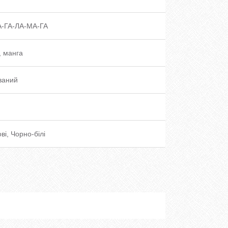
А-ГА-ЛА-МА-ГА
, манга
ваний
ві, Чорно-білі