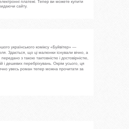
 електронні платежі. Тепер ви можете купити
кидаючи сайту.
шого українського коміксу «Буйвітер» —
ля. Здається, що ці малюнки існували вічно, а
передано з такою тактовністю і достовірністю,
ій і дешевих перебріхувань. Окрім усього, ця
ично увесь роман тепер можна прочитати за