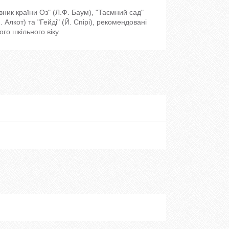
рівник країни Оз" (Л.Ф. Баум), "Таємний сад"
. Алкот) та "Гейді" (Й. Спірі), рекомендовані
го шкільного віку.