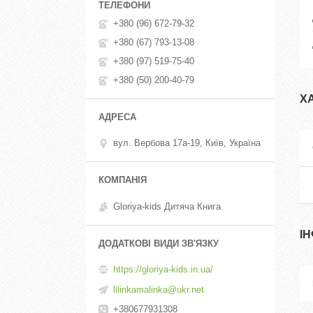
+380 (96) 672-79-32
+380 (67) 793-13-08
+380 (97) 519-75-40
+380 (50) 200-40-79
Х
вул. Вербова 17а-19, Київ, Україна
Gloriya-kids Дитяча Книга
І
https://gloriya-kids.in.ua/
lilinkamalinka@ukr.net
+380677931308