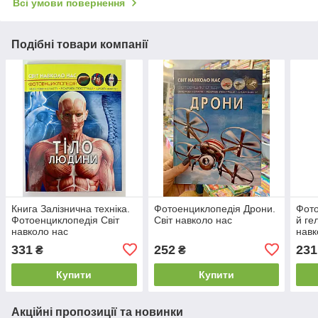
Всі умови повернення
Подібні товари компанії
Книга Залізнична техніка.
Фотоенциклопедія Дрони.
Фото
Фотоенциклопедія Світ
Світ навколо нас
й ге
навколо нас
навк
331
252
231
₴
₴
Купити
Купити
Акційні пропозиції та новинки