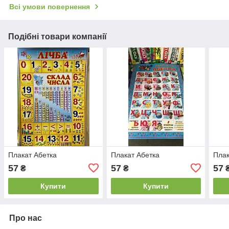
Всі умови повернення
Подібні товари компанії
Плакат Абетка
Плакат Абетка
Плак
57
57
57
₴
₴
Купити
Купити
Про нас