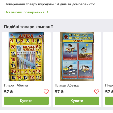
Повернення товару впродовж 14 днів за домовленістю
Всі умови повернення
Подібні товари компанії
Плакат Абетка
Плакат Абетка
Плак
57
57
57
₴
₴
Купити
Купити