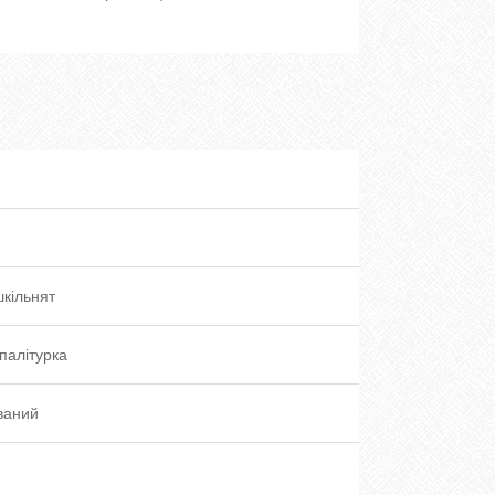
кільнят
палітурка
ваний