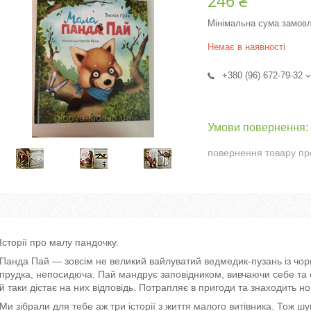
246 ₴
Мінімальна сума замовл
Немає в наявності
+380 (96) 672-79-32
повернення товару пр
Історії про малу пандочку.
Панда Пай — зовсім не великий вайлуватий ведмедик-пузань із чор
прудка, непосидюча. Пай мандрує заповідником, вивчаючи себе та
й таки дістає на них відповідь. Потрапляє в пригоди та знаходить но
Ми зібрали для тебе аж три історії з життя малого витівника. Тож шук