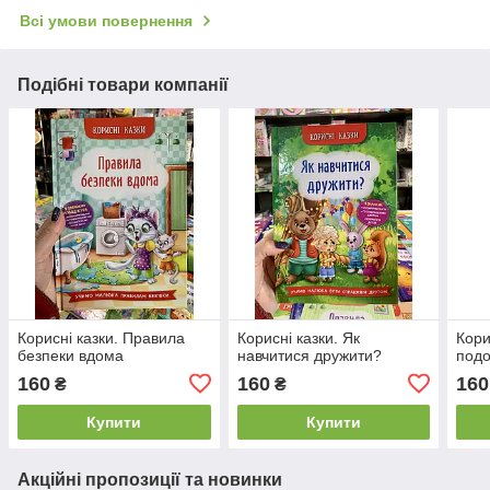
Всі умови повернення
Подібні товари компанії
Корисні казки. Правила
Корисні казки. Як
Кори
безпеки вдома
навчитися дружити?
подо
160
160
160
₴
₴
Купити
Купити
Акційні пропозиції та новинки