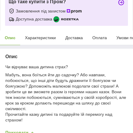
Що таке купити з Пром?
Замовлення під захистом
Доступна доставка
Опис
Характеристики
Доставка
Оплата
Умови п
Опис
Чи відчуває ваша дитина страх?
Мабуть, вона боїться йти до садочку? Або навпаки,
побоюється, що інші діти будуть дражнити її боягузом чи
боягузкою? Допоможіть малюкові подолати свої страхи! А
зробити це ви зможете разом із героями наших казок. Вони
теж інколи побоюються, сумніваються у своїй хоробрості, але
крок за кроком долають перешкоди на шляху до своєї
сміливості.
Прочитайте казку дитині та подаруйте їй перемогу над
страхом!
Приховати