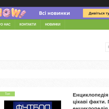
РО НАС
КОНТАКТИ
НОВИНКИ
Топ
Енциклопедія 
цікаві факти.
енциклопедія