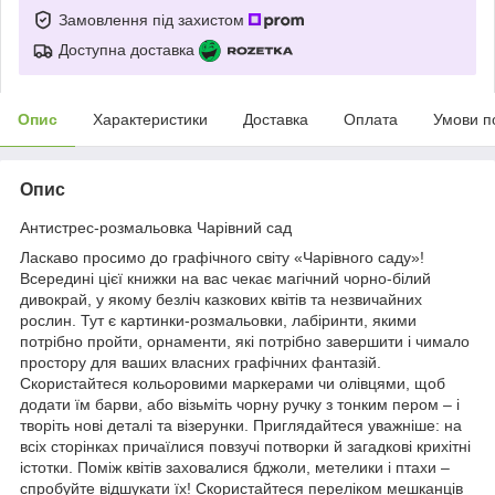
Замовлення під захистом
Доступна доставка
Опис
Характеристики
Доставка
Оплата
Умови п
Опис
Антистрес-розмальовка Чарівний сад
Ласкаво просимо до графічного світу «Чарівного саду»!
Всередині цієї книжки на вас чекає магічний чорно-білий
дивокрай, у якому безліч казкових квітів та незвичайних
рослин. Тут є картинки-розмальовки, лабіринти, якими
потрібно пройти, орнаменти, які потрібно завершити і чимало
простору для ваших власних графічних фантазій.
Скористайтеся кольоровими маркерами чи олівцями, щоб
додати їм барви, або візьміть чорну ручку з тонким пером – і
творіть нові деталі та візерунки. Приглядайтеся уважніше: на
всіх сторінках причаїлися повзучі потворки й загадкові крихітні
істотки. Поміж квітів заховалися бджоли, метелики і птахи –
спробуйте відшукати їх! Скористайтеся переліком мешканців