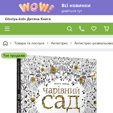
Gloriya-kids Дитяча Книга
Товари та послуги
Антистрес
Антистрес-розмальовка
Топ продажів