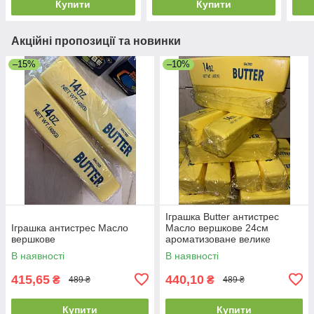
Купити
Купити
Акційні пропозиції та новинки
–15%
–10%
Іграшка Butter антистрес
Іграшка антистрес Масло
Масло вершкове 24см
вершкове
ароматизоване велике
В наявності
В наявності
415,65
440,10
₴
₴
489 ₴
489 ₴
Купити
Купити