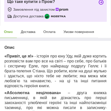
Що таке купити з Пром?
Замовлення під захистом
Доступна доставка
Опис
Доставка
Оплата
Умови повернення
Опис
«Привіт, це я!»
- історія про юну Уду, якій дуже кортить
розповісти вам про все на світі – про себе, про батьків
і сестричку Ерле, про найкращу подругу Геллє і її
брата-телепня Стіана. Що робити, коли на душі мулько
і здається, що ніхто тебе не любити; яка межа між
любов'ю та ненавистю, - на ці та інші питання
відповість героїня книги.
«Абсолютна нецілована»
– друга книжка
письменниці, в якій ви дізнаєтесь про перші
закоханості улюбленої героїні та інші найпотаємніші
таємниці, про які можна писати в записнику-