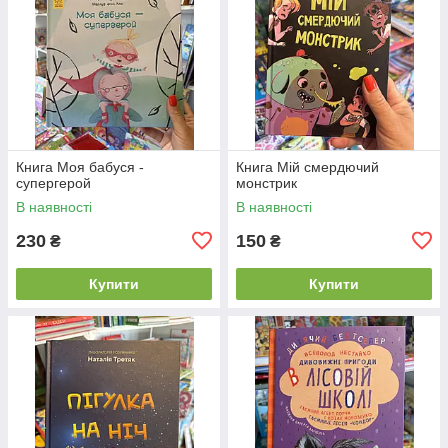
Книга Моя бабуся -
Книга Мій смердючий
супергерой
монстрик
В наявності
В наявності
230
150
₴
₴
Купити
Купити