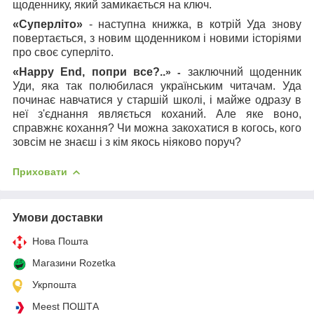
щоденнику, який замикається на ключ.
«Суперліто»
- наступна книжка, в котрій
Уда знову
повертається, з новим щоденником і новими історіями
про своє суперліто.
«Happy End, попри все?..
заключний щоденник
»
-
Уди, яка так полюбилася українським читачам.
Уда
починає навчатися у старшій школі, і майже одразу в
неї з'єднання являється коханий. Але яке воно,
справжнє кохання? Чи можна закохатися в когось, кого
зовсім не знаєш і з кім якось ніяково поруч?
Приховати
Умови доставки
Нова Пошта
Магазини Rozetka
Укрпошта
Meest ПОШТА