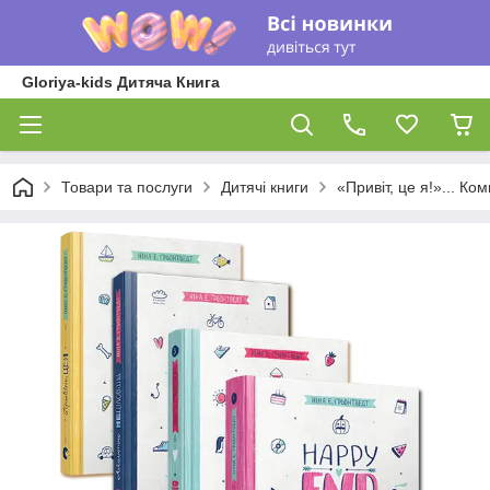
Gloriya-kids Дитяча Книга
Товари та послуги
Дитячі книги
«Привіт, це я!»... Ко