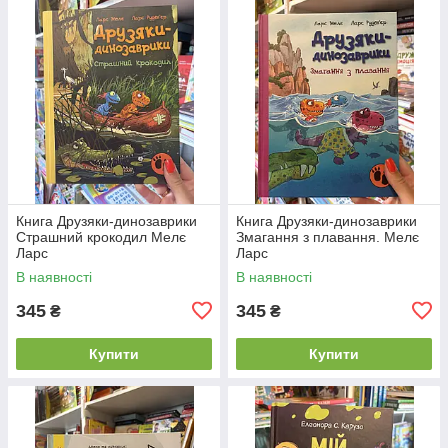
Книга Друзяки-динозаврики
Книга Друзяки-динозаврики
Страшний крокодил Мелє
Змагання з плавання. Мелє
Ларс
Ларс
В наявності
В наявності
345
345
₴
₴
Купити
Купити