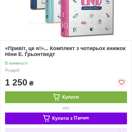
«Привіт, це я!»... Комплект з чотирьох книжок
Ніни Е. Ґрьонтведт
В наявності
Роздріб
1 250
₴
Купити
або
Купити з