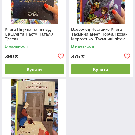
Книга Пігулка на ніч від
Всеволод Нестайко Книга
Сашуні та Насту Наталія
Таємний агент Порча і козак
Третяк
Морозенко. Таємниці лісею
"Кондор"
В наявності
В наявності
390
375
₴
₴
Купити
Купити